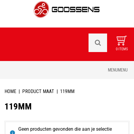
0 ITEMS
Skip
MENU
MENU
to
content
HOME
|
PRODUCT MAAT
|
119MM
119MM
Geen producten gevonden die aan je selectie