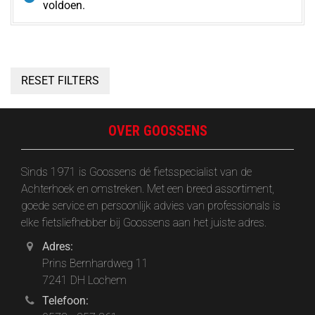
voldoen.
RESET FILTERS
OVER GOOSSENS
Sinds 1971 is Goossens dé fietsspecialist van de
Achterhoek en omstreken. Met een breed assortiment,
goede service en persoonlijk advies van professionals is
elke fietsliefhebber bij Goossens aan het juiste adres.
Adres:
Prins Bernhardweg 11
7241 DH Lochem
Telefoon: