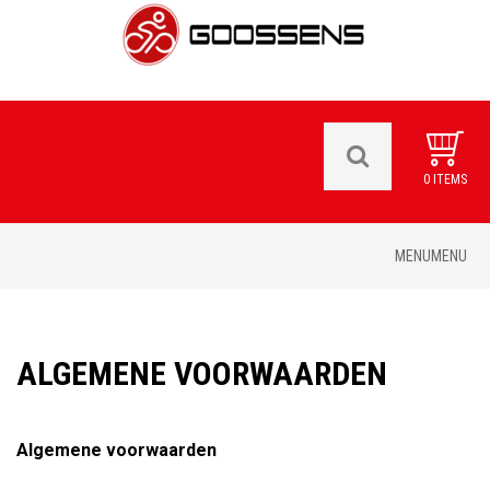
0 ITEMS
Skip
MENU
MENU
to
content
ALGEMENE VOORWAARDEN
Algemene voorwaarden