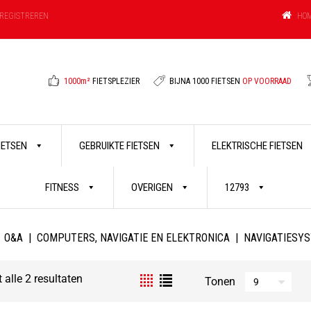
HO
REGISTREREN
1000m²
FIETSPLEZIER
BIJNA 1000 FIETSEN
OP VOORRAAD
FIETSEN
GEBRUIKTE FIETSEN
ELEKTRISCHE FIETSEN
FITNESS
OVERIGEN
12793
O&A
|
COMPUTERS, NAVIGATIE EN ELEKTRONICA
|
NAVIGATIESY
 alle 2 resultaten
Tonen