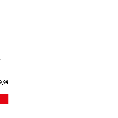
T
9,99