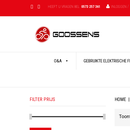
/
HEEFT U VRAGEN BEL
0573 257 361
INLOGGEN
Skip
O&A
GEBRUIKTE ELEKTRISCHE 
to
content
FILTER PRIJS
HOME
|
Toont