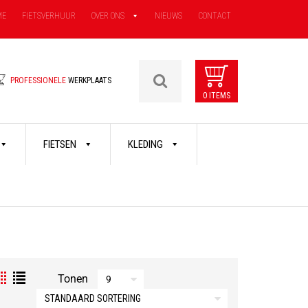
ME
FIETSVERHUUR
OVER ONS
NIEUWS
CONTACT
PROFESSIONELE
WERKPLAATS
0 ITEMS
FIETSEN
KLEDING
Tonen