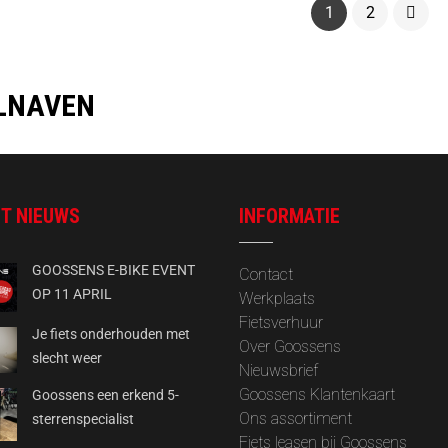
1
2
LNAVEN
T NIEUWS
INFORMATIE
GOOSSENS E-BIKE EVENT
Contact
OP 11 APRIL
Werkplaats
Fietsverhuur
Je fiets onderhouden met
Over Goossens
slecht weer
‎Nieuwsbrief
Goossens Klantenkaart
Goossens een erkend 5-
Ons assortiment
sterrenspecialist
Fiets leasen bij Goossens