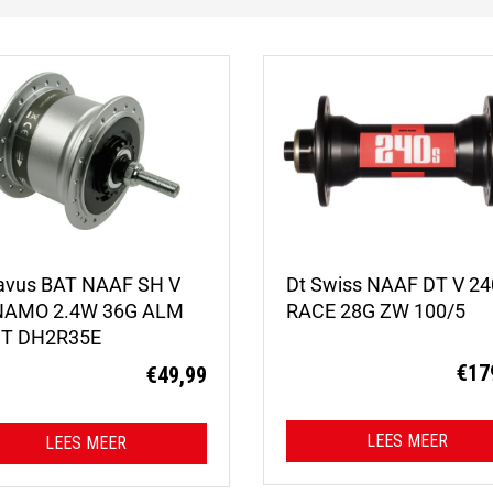
avus BAT NAAF SH V
Dt Swiss NAAF DT V 2
AMO 2.4W 36G ALM
RACE 28G ZW 100/5
T DH2R35E
€
17
€
49,99
LEES MEER
LEES MEER