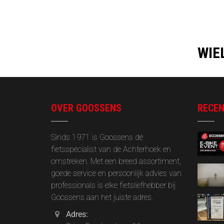
WIE
OVER GOOSSENS
RECEN
Sinds 1971 is Goossens dé
fietsspecialist van de Achterhoek en
omstreken. Met een breed assortiment,
goede service en persoonlijk advies van
professionals is elke fietsliefhebber bij
Goossens aan het juiste adres.
Adres: