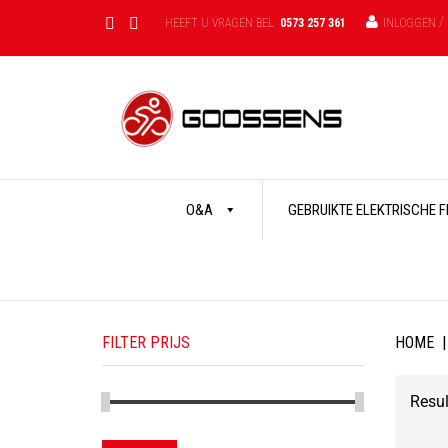
/
HEEFT U VRAGEN BEL
0573 257 361
INLOGGEN
Skip
O&A
GEBRUIKTE ELEKTRISCHE 
to
content
FILTER PRIJS
HOME
|
Resul