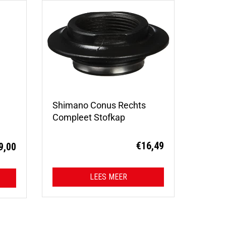
Shimano Conus Rechts
Compleet Stofkap
€
16,49
9,00
LEES MEER