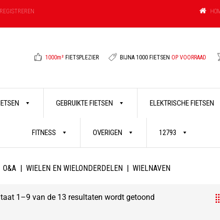
HO
REGISTREREN
1000m²
FIETSPLEZIER
BIJNA 1000 FIETSEN
OP VOORRAAD
FIETSEN
GEBRUIKTE FIETSEN
ELEKTRISCHE FIETSEN
FITNESS
OVERIGEN
12793
O&A
|
WIELEN EN WIELONDERDELEN
|
WIELNAVEN
taat 1–9 van de 13 resultaten wordt getoond