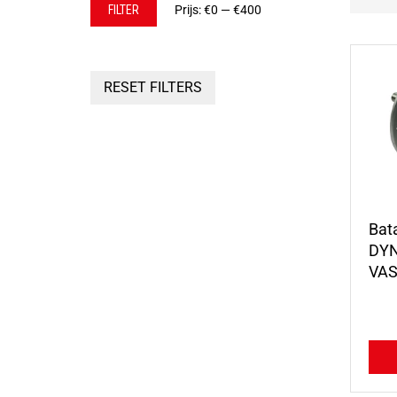
Min.
Max.
FILTER
Prijs:
€0
—
€400
prijs
prijs
RESET FILTERS
Bat
DYN
VAS