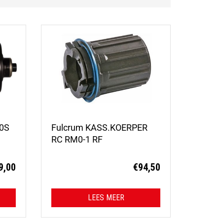
40S
Fulcrum KASS.KOERPER
RC RM0-1 RF
9,00
€
94,50
LEES MEER