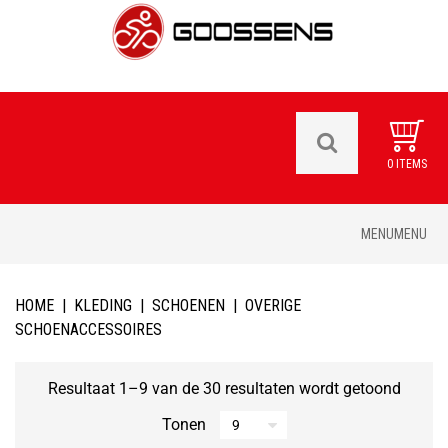
0 ITEMS
Skip
MENU
MENU
to
content
HOME
|
KLEDING
|
SCHOENEN
|
OVERIGE
SCHOENACCESSOIRES
Resultaat 1–9 van de 30 resultaten wordt getoond
Tonen