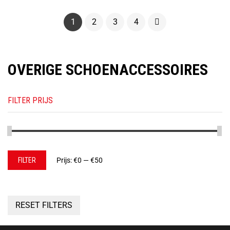
1
2
3
4
OVERIGE SCHOENACCESSOIRES
FILTER PRIJS
Min.
Max.
FILTER
Prijs:
€0
—
€50
prijs
prijs
RESET FILTERS