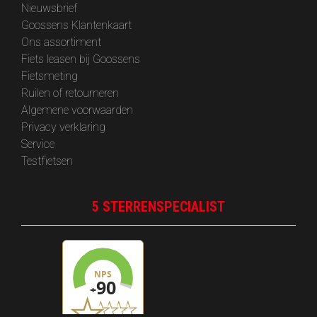
‎Nieuwsbrief
Goossens Klantenkaart
Ons assortiment
Fiets leasen bij Goossens
Fietsmeting
Ruilen of retourneren
Algemene voorwaarden
Privacy verklaring
Service
Testfietsen
5 STERRENSPECIALIST