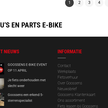
1
2
3
4
U’S EN PARTS E-BIKE
T NIEUWS
INFORMATIE
GOOSSENS E-BIKE EVENT
Contact
OP 11 APRIL
Werkplaats
Fietsverhuur
Je fiets onderhouden met
Over Goossens
slecht weer
‎Nieuwsbrief
Goossens Klantenkaart
Goossens een erkend 5-
Ons assortiment
sterrenspecialist
Fiets leasen bij Goossens