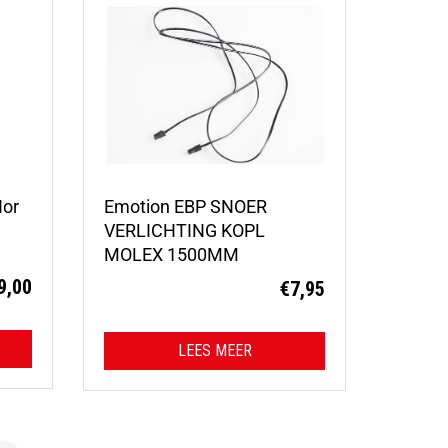
Hor
Emotion EBP SNOER
VERLICHTING KOPL
MOLEX 1500MM
9,00
€
7,95
LEES MEER