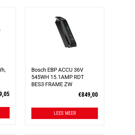
Wh,
Bosch EBP ACCU 36V
545WH 15.1AMP RDT
BES3 FRAME ZW
9,05
€
849,00
LEES MEER