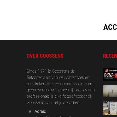
ACC
OVER GOOSSENS
RECEN
Sinds 1971 is Goossens dé
fietsspecialist van de Achterhoek en
omstreken. Met een breed assortiment,
goede service en persoonlijk advies van
professionals is elke fietsliefhebber bij
Goossens aan het juiste adres.
Adres: