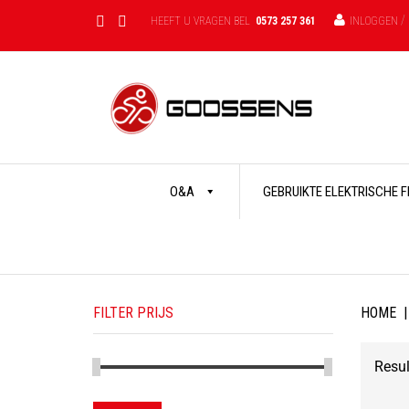
/
HEEFT U VRAGEN BEL
0573 257 361
INLOGGEN
Skip
O&A
GEBRUIKTE ELEKTRISCHE 
to
content
FILTER PRIJS
HOME
|
Resul