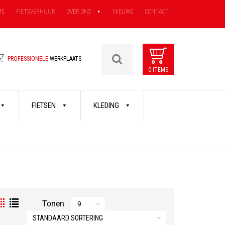
ME
FIETSVERHUUR
OVER ONS
NIEUWS
CONTACT
PROFESSIONELE
WERKPLAATS
0 ITEMS
FIETSEN
KLEDING
Tonen