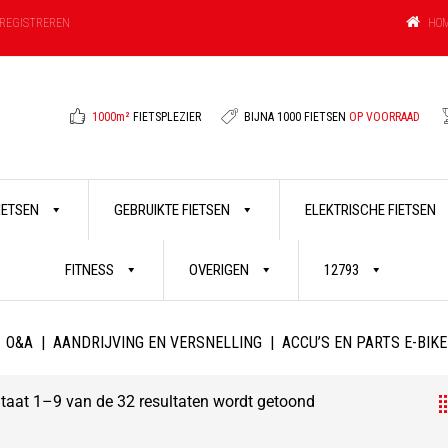
HO
REGISTREREN
1000m²
FIETSPLEZIER
BIJNA 1000 FIETSEN
OP VOORRAAD
FIETSEN
GEBRUIKTE FIETSEN
ELEKTRISCHE FIETSEN
FITNESS
OVERIGEN
12793
O&A
|
AANDRIJVING EN VERSNELLING
|
ACCU’S EN PARTS E-BIKE
taat 1–9 van de 32 resultaten wordt getoond