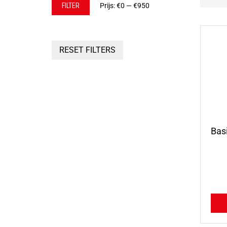
Min.
Max.
FILTER
Prijs:
€0
—
€950
prijs
prijs
RESET FILTERS
Basi