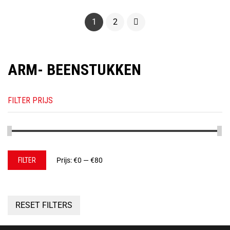
1
2
ARM- BEENSTUKKEN
FILTER PRIJS
Min.
Max.
FILTER
Prijs:
€0
—
€80
prijs
prijs
RESET FILTERS