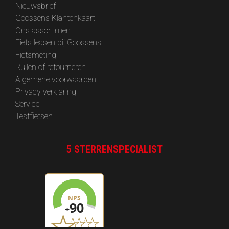
‎Nieuwsbrief
Goossens Klantenkaart
Ons assortiment
Fiets leasen bij Goossens
Fietsmeting
Ruilen of retourneren
Algemene voorwaarden
Privacy verklaring
Service
Testfietsen
5 STERRENSPECIALIST