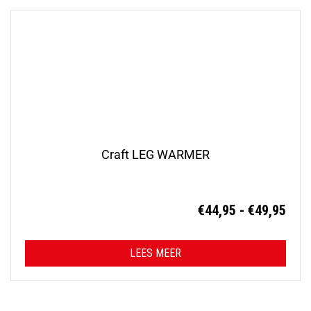
Craft LEG WARMER
Prij
€
44,95
-
€
49,95
€44,
tot
LEES MEER
€49,