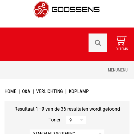
0 ITEMS
Skip
MENU
MENU
to
content
HOME
|
O&A
|
VERLICHTING
|
KOPLAMP
Resultaat 1–9 van de 36 resultaten wordt getoond
Tonen