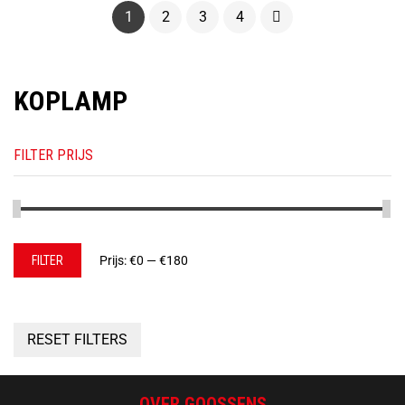
1
2
3
4
KOPLAMP
FILTER PRIJS
Min.
Max.
FILTER
Prijs:
€0
—
€180
prijs
prijs
RESET FILTERS
OVER GOOSSENS