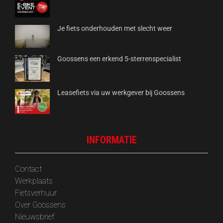
Je fiets onderhouden met slecht weer
Goossens een erkend 5-sterrenspecialist
Leasefiets via uw werkgever bij Goossens
INFORMATIE
Contact
Werkplaats
Fietsverhuur
Over Goossens
‎Nieuwsbrief