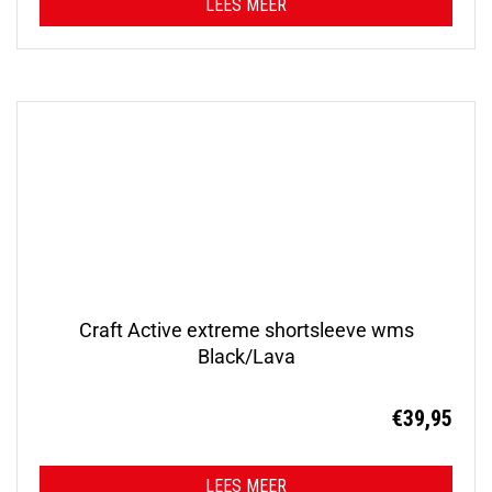
LEES MEER
Craft Active extreme shortsleeve wms
Black/Lava
€
39,95
LEES MEER