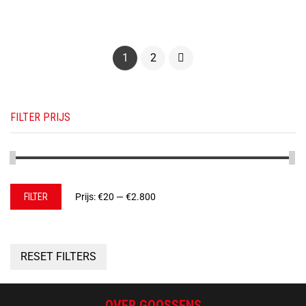
1
2
FILTER PRIJS
Min.
Max.
FILTER
Prijs:
€20
—
€2.800
prijs
prijs
RESET FILTERS
OVER GOOSSENS