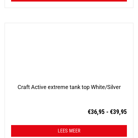
Craft Active extreme tank top White/Silver
Prij
€
36,95
-
€
39,95
€36,
tot
LEES MEER
€39,