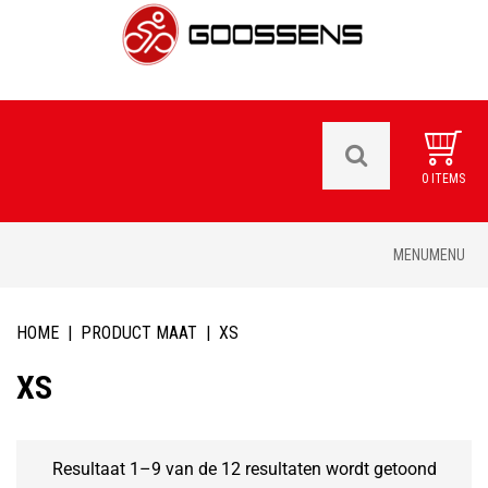
0 ITEMS
Skip
MENU
MENU
to
content
HOME
|
PRODUCT MAAT
|
XS
XS
Resultaat 1–9 van de 12 resultaten wordt getoond