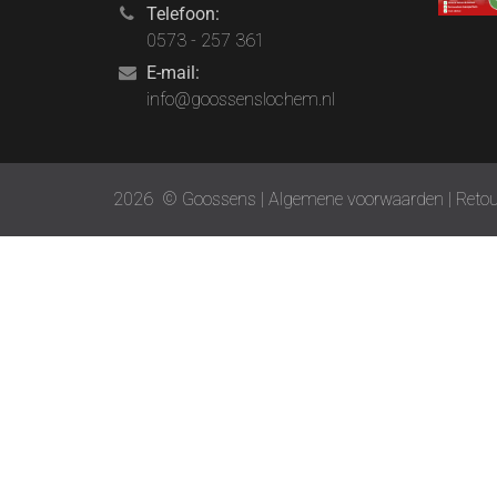
Telefoon:
0573 - 257 361
E-mail:
info@goossenslochem.nl
2026
© Goossens |
Algemene voorwaarden
|
Retou