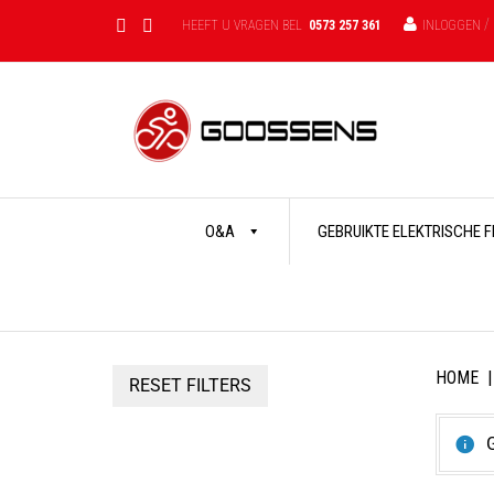
/
HEEFT U VRAGEN BEL
0573 257 361
INLOGGEN
Skip
O&A
GEBRUIKTE ELEKTRISCHE 
to
content
HOME
|
RESET FILTERS
G