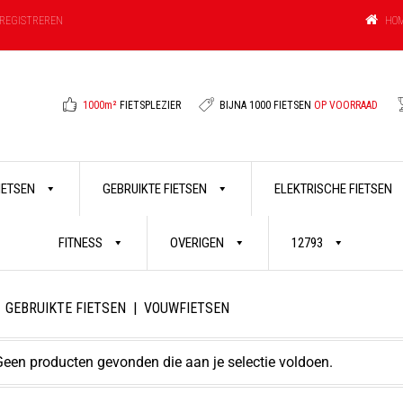
HO
REGISTREREN
1000m²
FIETSPLEZIER
BIJNA 1000 FIETSEN
OP VOORRAAD
FIETSEN
GEBRUIKTE FIETSEN
ELEKTRISCHE FIETSEN
FITNESS
OVERIGEN
12793
GEBRUIKTE FIETSEN
|
VOUWFIETSEN
een producten gevonden die aan je selectie voldoen.