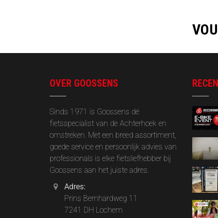
VOU
OVER GOOSSENS
RECEN
Sinds 1971 is Goossens dé
fietsspecialist van de Achterhoek en
omstreken. Met een breed assortiment,
goede service en persoonlijk advies van
professionals is elke fietsliefhebber bij
Goossens aan het juiste adres.
Adres:
Prins Bernhardweg 11
7241 DH Lochem