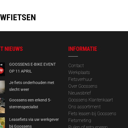
WFIETSEN
T NIEUWS
INFORMATIE
GOOSSENS E-BIKE EVENT
Contact
OP 11 APRIL
Werkplaats
Fietsverhuur
Je fiets onderhouden met
Over Goossens
slecht weer
‎Nieuwsbrief
Goossens Klantenkaart
Goossens een erkend 5-
Ons assortiment
sterrenspecialist
Fiets leasen bij Goossens
Leasefiets via uw werkgever
Fietsmeting
bij Goossens
Ruilen of retourneren