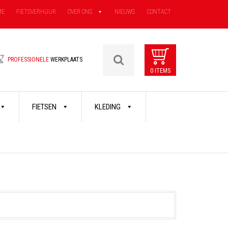
ME
FIETSVERHUUR
OVER ONS
NIEUWS
CONTACT
PROFESSIONELE
WERKPLAATS
0 ITEMS
FIETSEN
KLEDING