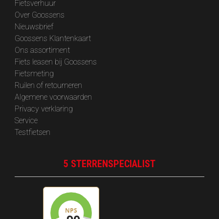
Fietsverhuur
Over Goossens
‎Nieuwsbrief
Goossens Klantenkaart
Ons assortiment
Fiets leasen bij Goossens
Fietsmeting
Ruilen of retourneren
Algemene voorwaarden
Privacy verklaring
Service
Testfietsen
5 STERRENSPECIALIST