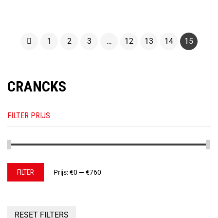
1
2
3
…
12
13
14
15
CRANCKS
FILTER PRIJS
Min.
Max.
FILTER
Prijs:
€0
—
€760
prijs
prijs
RESET FILTERS