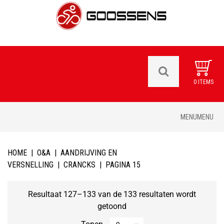
0 ITEMS
Skip
MENU
MENU
to
content
HOME
|
O&A
|
AANDRIJVING EN
VERSNELLING
|
CRANCKS
|
PAGINA 15
Resultaat 127–133 van de 133 resultaten wordt
getoond