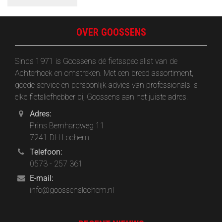
OVER GOOSSENS
Sinds 1971 is Goossens dé fietsspecialist van de
Achterhoek en omstreken. Met een breed assortiment,
goede service en persoonlijk advies van professionals is
elke fietsliefhebber bij Goossens aan het juiste adres.
Adres:
Prins Bernhardweg 11
7241 DH Lochem
Telefoon:
0573 - 257 361
E-mail:
info@goossenslochem.nl