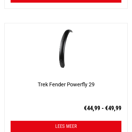
Trek Fender Powerfly 29
Prij
€
44,99
-
€
49,99
€44,
tot
LEES MEER
€49,