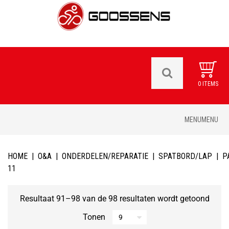
0 ITEMS
Skip
MENU
MENU
to
content
HOME
|
O&A
|
ONDERDELEN/REPARATIE
|
SPATBORD/LAP
|
P
11
Resultaat 91–98 van de 98 resultaten wordt getoond
Tonen