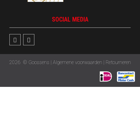
SOCIAL MEDIA
2026
© Goossens |
Algemene voorwaarden
|
Retourneren