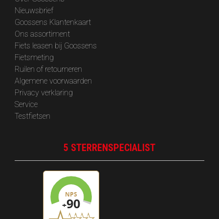
‎Nieuwsbrief
Goossens Klantenkaart
Ons assortiment
Fiets leasen bij Goossens
Fietsmeting
Ruilen of retourneren
Algemene voorwaarden
Privacy verklaring
Service
Testfietsen
5 STERRENSPECIALIST