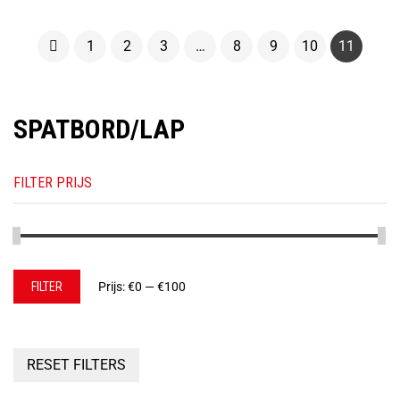
1
2
3
…
8
9
10
11
SPATBORD/LAP
FILTER PRIJS
Min.
Max.
FILTER
Prijs:
€0
—
€100
prijs
prijs
RESET FILTERS