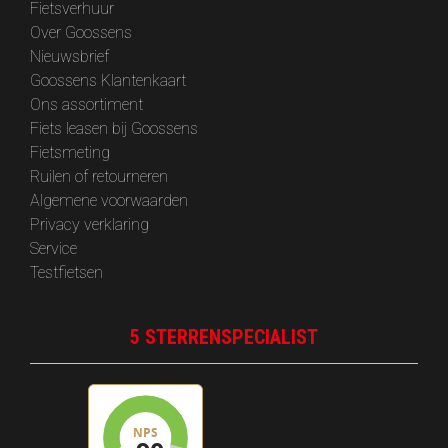
Fietsverhuur
Over Goossens
‎Nieuwsbrief
Goossens Klantenkaart
Ons assortiment
Fiets leasen bij Goossens
Fietsmeting
Ruilen of retourneren
Algemene voorwaarden
Privacy verklaring
Service
Testfietsen
5 STERRENSPECIALIST