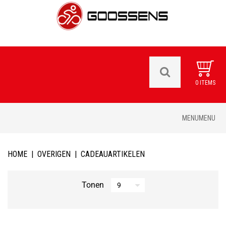
0 ITEMS
Skip
MENU
MENU
to
content
HOME
|
OVERIGEN
|
CADEAUARTIKELEN
Tonen