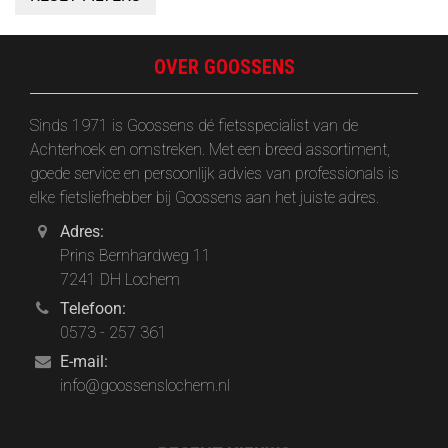
OVER GOOSSENS
Sinds 1971 is Goossens dé fietsspecialist van de
Achterhoek en omstreken. Met een breed assortiment,
goede service en persoonlijk advies van professionals is
elke fietsliefhebber bij Goossens aan het juiste adres.
Adres:
Prins Bernhardweg 11
7241 DH Lochem
Telefoon:
0573 - 257 361
E-mail:
info@goossenslochem.nl