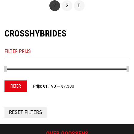
1
2
CROSSHYBRIDES
FILTER PRIJS
Min.
Max.
FILTER
Prijs:
€1.190
—
€7.300
prijs
prijs
RESET FILTERS
OVER GOOSSENS