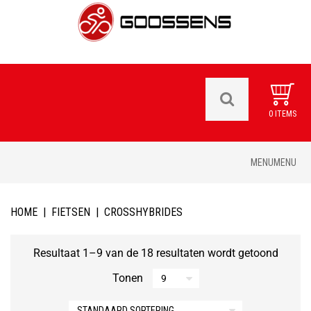
0 ITEMS
Skip
MENU
MENU
to
content
HOME
|
FIETSEN
|
CROSSHYBRIDES
Resultaat 1–9 van de 18 resultaten wordt getoond
Tonen