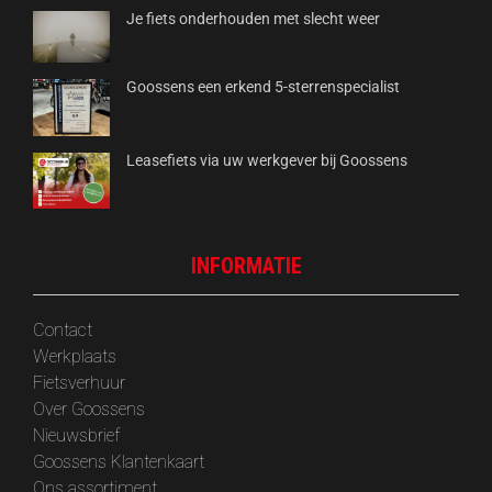
Je fiets onderhouden met slecht weer
Goossens een erkend 5-sterrenspecialist
Leasefiets via uw werkgever bij Goossens
INFORMATIE
Contact
Werkplaats
Fietsverhuur
Over Goossens
‎Nieuwsbrief
Goossens Klantenkaart
Ons assortiment