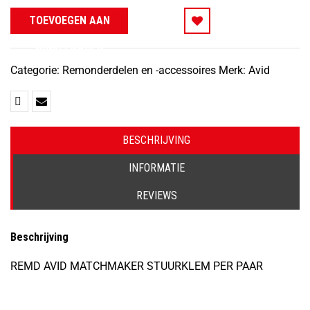
Avid
TOEVOEGEN AAN
REMD
WINKELWAGEN
MATCHMAKER
STUURKLEM
Categorie:
Remonderdelen en -accessoires
Merk:
Avid
PER
PAAR
aantal
BESCHRIJVING
INFORMATIE
REVIEWS
Beschrijving
REMD AVID MATCHMAKER STUURKLEM PER PAAR