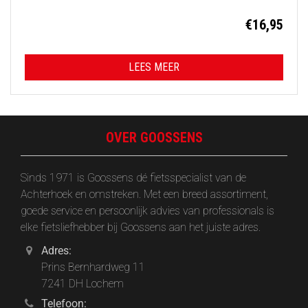
€
16,95
LEES MEER
OVER GOOSSENS
Sinds 1971 is Goossens dé fietsspecialist van de
Achterhoek en omstreken. Met een breed assortiment,
goede service en persoonlijk advies van professionals is
elke fietsliefhebber bij Goossens aan het juiste adres.
Adres:
Prins Bernhardweg 11
7241 DH Lochem
Telefoon: